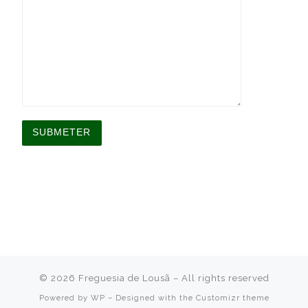
A
l
t
e
r
n
a
t
i
v
© 2026
Freguesia de Lousã
– All rights reserved
e
:
Powered by
WP
– Designed with the
Customizr theme