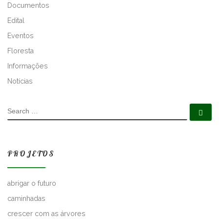
R
Documentos
N
Edital
A
T
Eventos
I
Floresta
V
Informações
E
:
Notícias
SEARCH
Se
PROJETOS
abrigar o futuro
caminhadas
crescer com as árvores