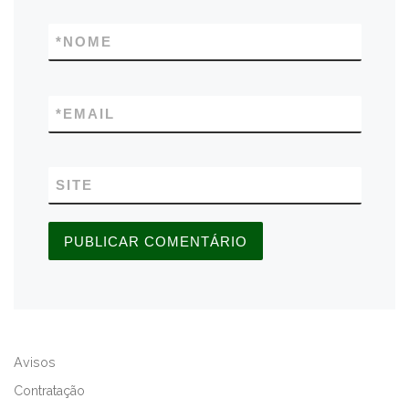
*
NOME
*
EMAIL
SITE
A
L
Avisos
T
E
Contratação