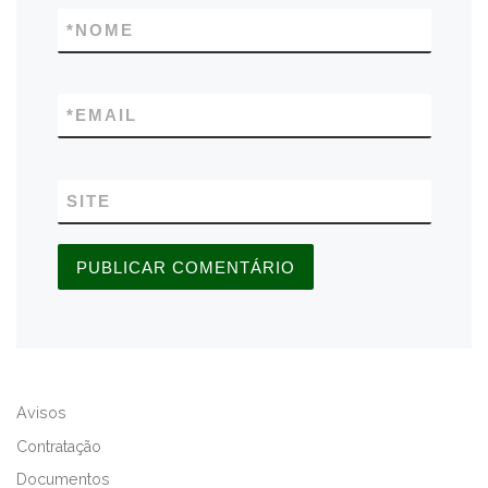
*
NOME
*
EMAIL
SITE
A
L
Avisos
T
E
Contratação
R
Documentos