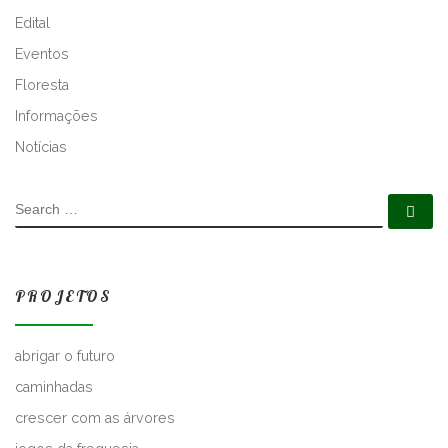
N
Edital
A
T
Eventos
I
Floresta
V
Informações
E
:
Notícias
SEARCH
Se
PROJETOS
abrigar o futuro
caminhadas
crescer com as árvores