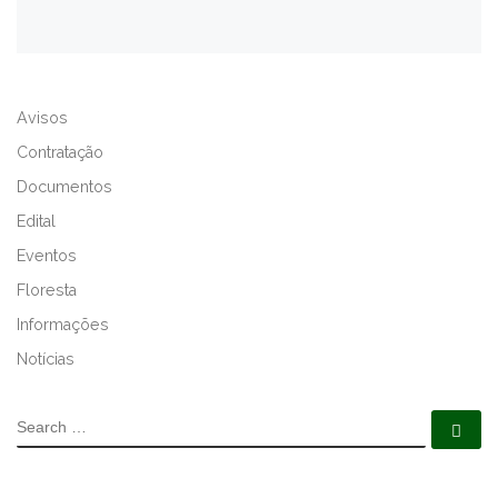
A
L
Avisos
T
E
Contratação
R
Documentos
N
Edital
A
T
Eventos
I
Floresta
V
Informações
E
:
Notícias
SEARCH
Se