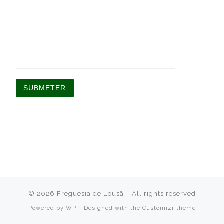
A
l
t
e
r
n
a
t
i
v
© 2026
Freguesia de Lousã
– All rights reserved
e
:
Powered by
WP
– Designed with the
Customizr theme