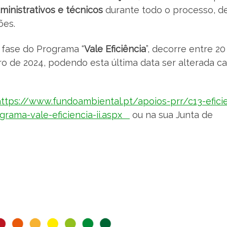
dministrativos e técnicos
durante todo o processo, d
ões.
 fase do Programa “
Vale Eficiência
”, decorre entre 20
o de 2024, podendo esta última data ser alterada ca
ttps://www.fundoambiental.pt/apoios-prr/c13-efici
grama-vale-eficiencia-ii.aspx
ou na sua Junta de