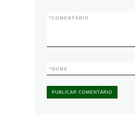
*
COMENTÁRIO
*
NOME
A
L
T