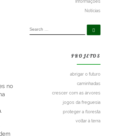
Informações
Notícias
SEARCH
Search …
PROJETOS
abrigar o futuro
caminhadas
les no
crescer com as árvores
na
jogos da freguesia
.
proteger a floresta
voltar à terra
á
odem