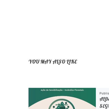
YOU MAY ALSO LIKE
Publi
ALD
SEGU