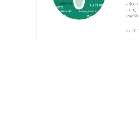
a 9 de
2 a 13
Padrão
by
JF