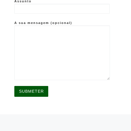
Assunto
A sua mensagem (opcional)
A
l
t
e
r
n