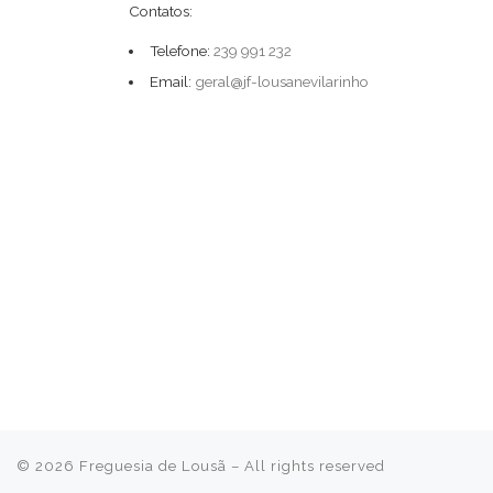
Contatos:
Telefone:
239 991 232
Email:
geral@jf-lousanevilarinho
© 2026
Freguesia de Lousã
– All rights reserved