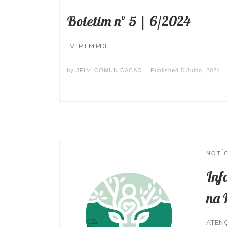
Boletim nº 5 | 6/2024
VER EM PDF
by
JFLV_COMUNICACAO
Published
5 Julho, 2024
NOTÍ
Inf
na 
ATENÇÃ