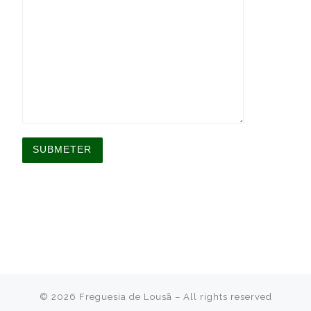
A
l
t
e
r
n
a
t
i
v
© 2026
Freguesia de Lousã
– All rights reserved
e
: