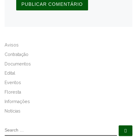
A
L
Avisos
T
E
Contratação
R
Documentos
N
Edital
A
T
Eventos
I
Floresta
V
Informações
E
:
Notícias
SEARCH
Se