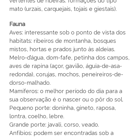
vertentes de ribeiras: formações do tipo
mato (urzais, carquejais, tojais e giestais).
Fauna
Aves: interessante sob o ponto de vista dos
habitats: ribeiros de montanha, bosques
mistos, hortas e prados junto às aldeias.
Melro-d’água, dom-fafe, petinha dos campos,
aves de rapina (açor, gavião, águia-de-asa-
redonda), corujas, mochos, peneireiros-de-
dorso-malhado.
Mamíferos: o melhor período do dia para a
sua observação é o nascer ou o pôr do sol.
Pequeno porte: doninha, gineto, raposa,
lontra, coelho, lebre.
Grande porte: javali, corso, veado.
Anfíbios: podem ser encontradas sob a