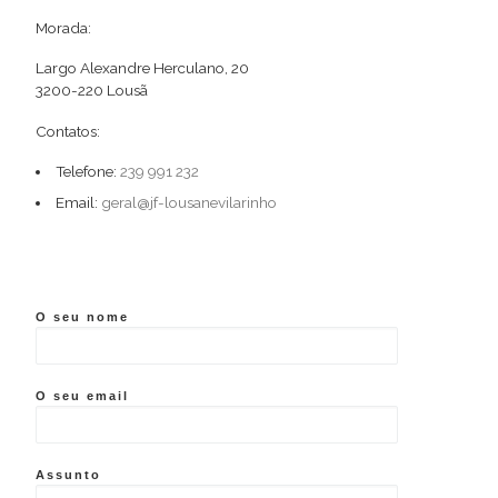
Morada:
Largo Alexandre Herculano, 20
3200-220 Lousã
Contatos:
Telefone:
239 991 232
Email:
geral@jf-lousanevilarinho
O seu nome
O seu email
Assunto