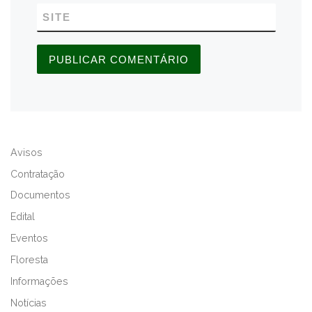
SITE
A
L
Avisos
T
E
Contratação
R
Documentos
N
Edital
A
T
Eventos
I
Floresta
V
Informações
E
:
Notícias