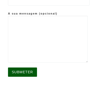
A sua mensagem (opcional)
A
l
t
e
r
n
a