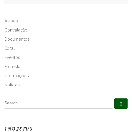
A
L
Avisos
T
E
Contratação
R
Documentos
N
Edital
A
T
Eventos
I
Floresta
V
Informações
E
:
Notícias
SEARCH
Se
PROJETOS