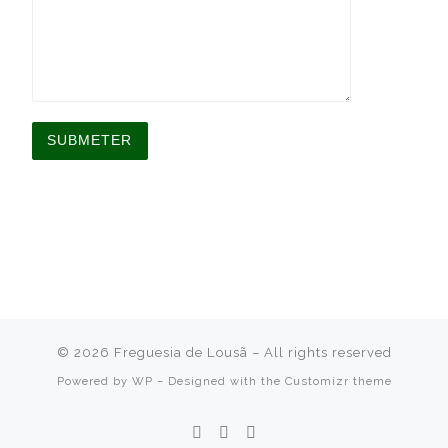
A
l
t
e
r
n
a
t
i
v
© 2026
Freguesia de Lousã
– All rights reserved
e
:
Powered by
WP
– Designed with the
Customizr theme