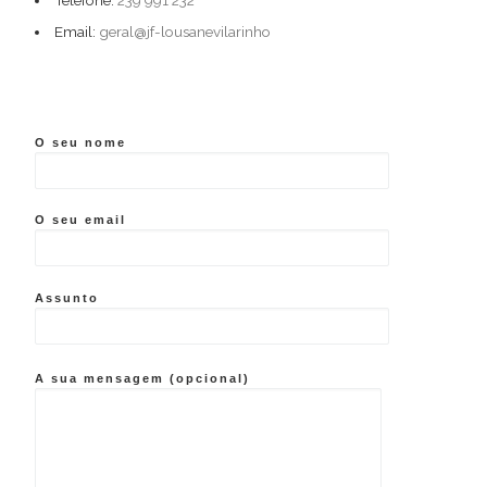
Telefone:
239 991 232
Email:
geral@jf-lousanevilarinho
O seu nome
O seu email
Assunto
A sua mensagem (opcional)