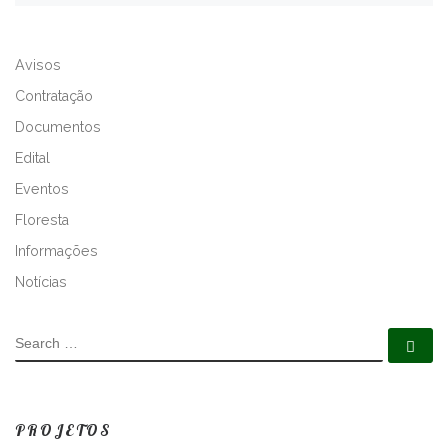
A
L
Avisos
T
E
Contratação
R
Documentos
N
Edital
A
T
Eventos
I
Floresta
V
Informações
E
:
Notícias
SEARCH
Se
PROJETOS